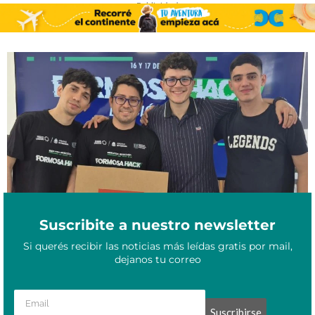
- Publicidad -
Innovar para transformar: programadores formoseños brillaron en
Octubre 18, 2025
FormosaHack 2025
Suscribite a nuestro newsletter
Si querés recibir las noticias más leídas gratis por mail,
dejanos tu correo
Suscribirse