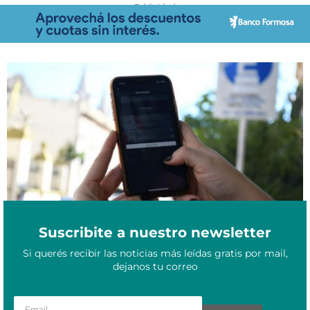
- Publicidad -
En menos de 60 días empezará a regir el nuevo estacionamiento
Noviembre 19, 2024
medido en Resistencia
Suscribite a nuestro newsletter
Si querés recibir las noticias más leídas gratis por mail,
dejanos tu correo