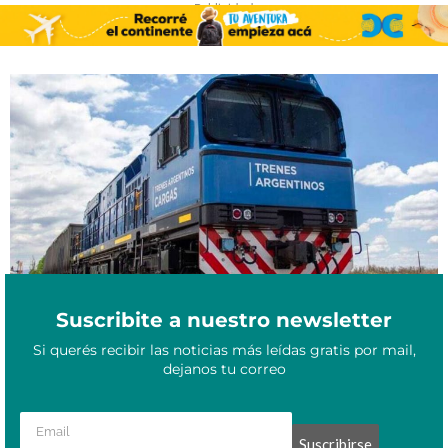
- Publicidad -
Crecimiento ferroviario: la línea mesopotámica creció gracias a
Marzo 1, 2022
la Base Garupá
Suscribite a nuestro newsletter
Si querés recibir las noticias más leídas gratis por mail,
dejanos tu correo
Suscribirse