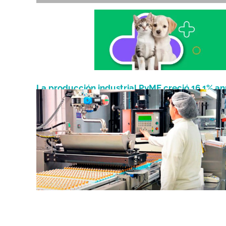
La producción industrial PyME creció 16,1% an
Enero 24, 2022
en diciembre y 22% en todo 2021