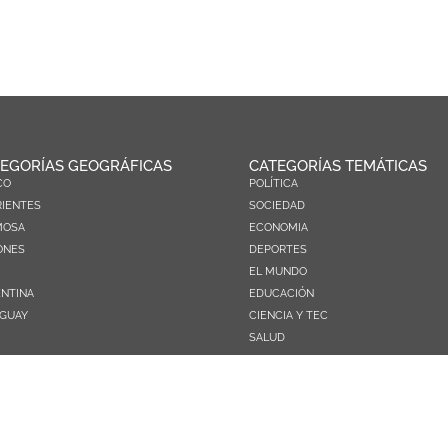
EGORÍAS GEOGRÁFICAS
CATEGORÍAS TEMÁTICAS
CO
POLÍTICA
IENTES
SOCIEDAD
MOSA
ECONOMIA
ONES
DEPORTES
EL MUNDO
NTINA
EDUCACIÓN
GUAY
CIENCIA Y TEC
SALUD
TURISMO
PRÓXIMOS PAGOS