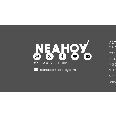
CAT
CHA
CORR
FOR
+54 9 3705 44-0010
MISI
contacto@neahoy.com
NEA
ARGE
PARA
TODOS LOS DERECHOS RESERVADOS © 2026 NEAHOY.COM