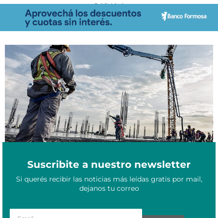
- Publicidad -
Crecimiento de la construcción: ¿cuánto se vió en las provincias
Septiembre 13, 2021
del NEA?
Suscribite a nuestro newsletter
Si querés recibir las noticias más leídas gratis por mail,
dejanos tu correo