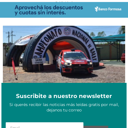
- Publicidad -
Recta final del Supercampeonato de Rally en Paraguay: días,
Octubre 25, 2021
lugares y todo lo que tenés que saber
Suscribite a nuestro newsletter
Si querés recibir las noticias más leídas gratis por mail,
dejanos tu correo