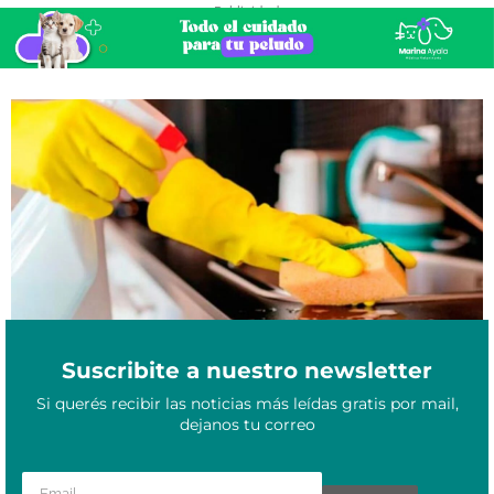
- Publicidad -
Cuánto cobran las empleadas domésticas en octubre con el bono
Septiembre 26, 2025
y aumentos de septiembre 2025
Suscribite a nuestro newsletter
Si querés recibir las noticias más leídas gratis por mail,
dejanos tu correo