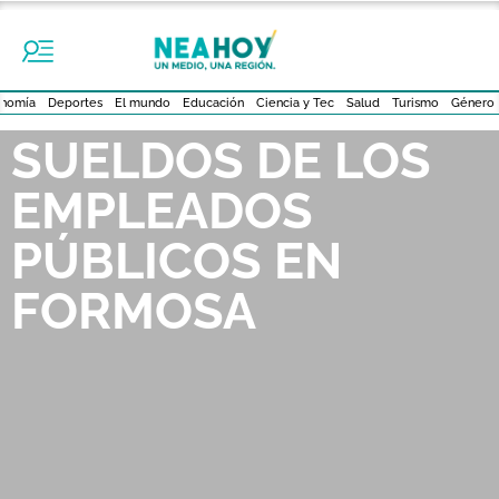
nomía
Deportes
El mundo
Educación
Ciencia y Tec
Salud
Turismo
Género
SUELDOS DE LOS
EMPLEADOS
PÚBLICOS EN
FORMOSA