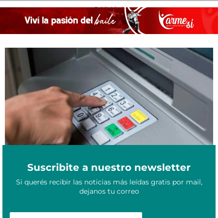
- Publicidad -
Sueldos estatales de Formosa: anunciaron el pago de abril con el
Abril 23, 2026
que se completará el aumento del 14%
Suscribite a nuestro newsletter
Si querés recibir las noticias más leídas gratis por mail,
dejanos tu correo