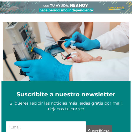
- Publicidad -
Un ingeniero correntino inventó un dispositivo que puede dar
Diciembre 21, 2022
soluciones a personas con discapacidad motora
Suscribite a nuestro newsletter
Si querés recibir las noticias más leídas gratis por mail,
dejanos tu correo
Suscribirse