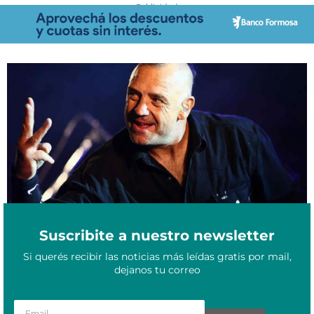
- Publicidad -
Murió Ricardo Iorio, uno de los fundadores del heavy metal
Octubre 24, 2023
argentino
Suscribite a nuestro newsletter
Si querés recibir las noticias más leídas gratis por mail,
dejanos tu correo