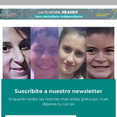
- Publicidad -
Los otros “Loan”: según cifras oficiales, ¿cuántos menores
Julio 4, 2024
desaparecidos en el NEA hay en la actualidad?
Suscribite a nuestro newsletter
Si querés recibir las noticias más leídas gratis por mail,
dejanos tu correo