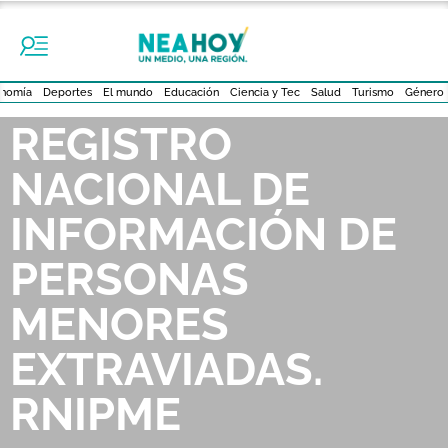
nomía
Deportes
El mundo
Educación
Ciencia y Tec
Salud
Turismo
Género
REGISTRO
NACIONAL DE
INFORMACIÓN DE
PERSONAS
MENORES
EXTRAVIADAS.
RNIPME