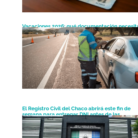
Vacaciones 2026: qué documentación necesit
Enero 1, 2026
para viajar dentro y fuera del país desde For
El Registro Civil del Chaco abrirá este fin de
semana para entregar DNI antes de las
Octubre 24, 2025
elecciones