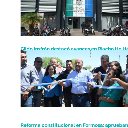
Gildo Insfrán destacó avances en Riacho He H
Septiembre 26, 2025
reclamó freno al ajuste nacional
Reforma constitucional en Formosa: aprueban