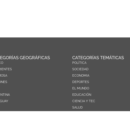
EGORÍAS GEOGRÁFICAS
CATEGORÍAS TEMÁTICAS
CO
POLÍTICA
IENTES
SOCIEDAD
MOSA
ECONOMIA
ONES
DEPORTES
EL MUNDO
NTINA
EDUCACIÓN
GUAY
CIENCIA Y TEC
SALUD
TURISMO
PRÓXIMOS PAGOS