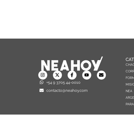
CAT
CHA
CORR
FOR
+54 9 3705 44-0010
MISI
contacto@neahoy.com
NEA
ARGE
PARA