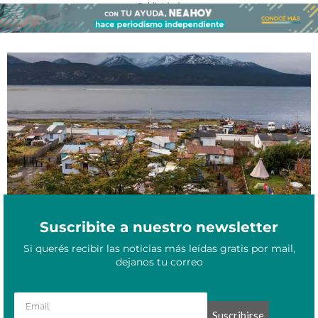
- Publicidad -
Evacuaciones en marcha en Chile por terremoto de 7,5: hay alerta
Mayo 2, 2025
de tsunami
Suscribite a nuestro newsletter
Si querés recibir las noticias más leídas gratis por mail,
dejanos tu correo
Suscribirse