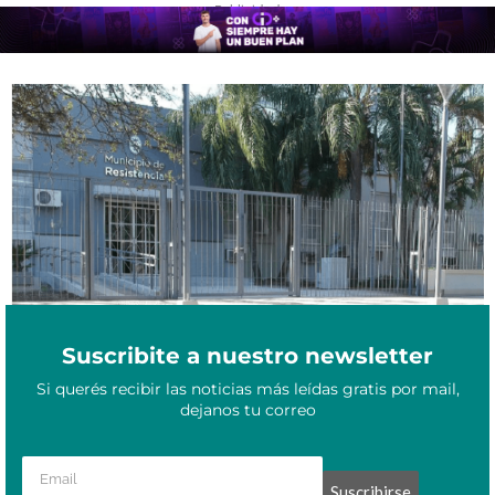
- Publicidad -
Los intentos del Intendente de Resistencia por frenar el ingreso
Septiembre 2, 2022
de nuevos empleados al municipio por 10 años
Suscribite a nuestro newsletter
Si querés recibir las noticias más leídas gratis por mail,
dejanos tu correo
Suscribirse