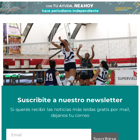
- Publicidad -
Este jueves San Martín buscará el pase a semifinales ante
Febrero 26, 2026
Regatas en Mendoza
Suscribite a nuestro newsletter
Si querés recibir las noticias más leídas gratis por mail,
dejanos tu correo
Suscribirse