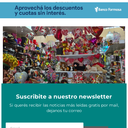
- Publicidad -
San Valentín en Formosa: ideas, precios y regalos para enamorar
Febrero 9, 2026
este 14 de febrero
Suscribite a nuestro newsletter
Si querés recibir las noticias más leídas gratis por mail,
dejanos tu correo