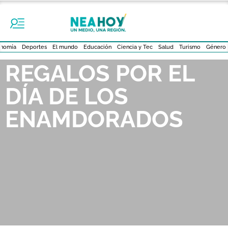
nomía
Deportes
El mundo
Educación
Ciencia y Tec
Salud
Turismo
Género
REGALOS POR EL
DÍA DE LOS
ENAMDORADOS