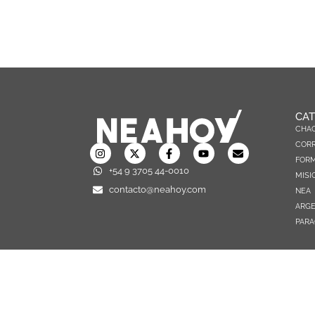
CAT
CHA
CORR
FOR
+54 9 3705 44-0010
MISI
contacto@neahoy.com
NEA
ARGE
PARA
TODOS LOS DERECHOS RESERVADOS © 2026 NEAHOY.COM