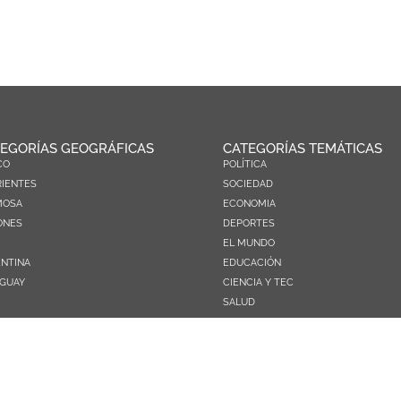
EGORÍAS GEOGRÁFICAS
CATEGORÍAS TEMÁTICAS
CO
POLÍTICA
IENTES
SOCIEDAD
MOSA
ECONOMIA
ONES
DEPORTES
EL MUNDO
NTINA
EDUCACIÓN
GUAY
CIENCIA Y TEC
SALUD
TURISMO
PRÓXIMOS PAGOS