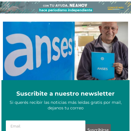
- Publicidad -
Anses confirmó el pago del bono de $70.000 para jubilados y
Febrero 26, 2026
pensionados en marzo
Suscribite a nuestro newsletter
Si querés recibir las noticias más leídas gratis por mail,
dejanos tu correo
Suscribirse