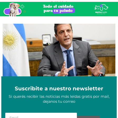
- Publicidad -
Sergio Massa anunció suma fija para los trabajadores, refuerzos
Agosto 17, 2023
en asignaciones y AUH
Suscribite a nuestro newsletter
Si querés recibir las noticias más leídas gratis por mail,
dejanos tu correo