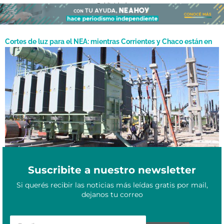
- Publicidad -
Cortes de luz para el NEA: mientras Corrientes y Chaco están en
emergencia energética, Nación paraliza una obra clave en
Agosto 20, 2025
Formosa
Suscribite a nuestro newsletter
Si querés recibir las noticias más leídas gratis por mail,
dejanos tu correo