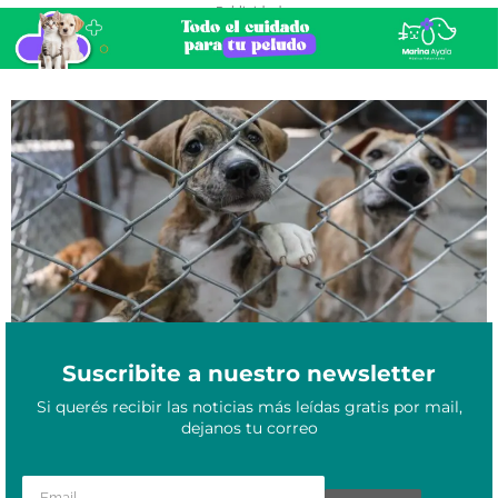
- Publicidad -
Paraguay activó el Registro de Agresores de Animales y en
Febrero 11, 2026
Corrientes reclaman una herramienta similar
Suscribite a nuestro newsletter
Si querés recibir las noticias más leídas gratis por mail,
dejanos tu correo