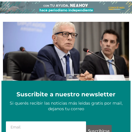
- Publicidad -
El Gobierno avanza con la reforma del Código Penal: crearon una
Marzo 1, 2024
nueva comisión
Suscribite a nuestro newsletter
Si querés recibir las noticias más leídas gratis por mail,
dejanos tu correo
Suscribirse