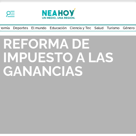
nomía
Deportes
El mundo
Educación
Ciencia y Tec
Salud
Turismo
Género
REFORMA DE
IMPUESTO A LAS
GANANCIAS