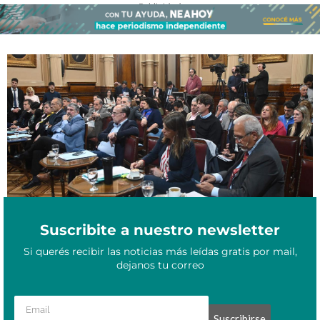
- Publicidad -
Podría ser Ley: el proyecto de Impuesto a las ganancias tiene
Septiembre 21, 2023
dictamen en el Senado
Suscribite a nuestro newsletter
Si querés recibir las noticias más leídas gratis por mail,
dejanos tu correo
Suscribirse