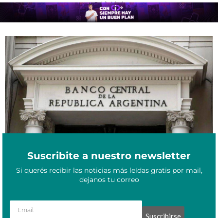
- Publicidad -
BCRA anuncia cierre de 12 tesoros regionales: preocupación por
Marzo 21, 2026
distribución de efectivo y empleo
Suscribite a nuestro newsletter
Si querés recibir las noticias más leídas gratis por mail,
dejanos tu correo
Suscribirse