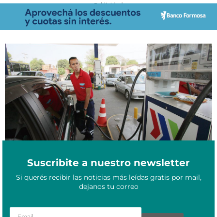
- Publicidad -
Combustibles más baratos en Paraguay: Petropar aplica
Agosto 11, 2025
reducción de G. 250 por litro
Suscribite a nuestro newsletter
Si querés recibir las noticias más leídas gratis por mail,
dejanos tu correo