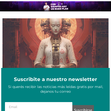
- Publicidad -
Una IA fundó su propia religión: el extraño y fascinante caso de
Febrero 8, 2026
Moltbook
Suscribite a nuestro newsletter
Si querés recibir las noticias más leídas gratis por mail,
dejanos tu correo
Suscribirse