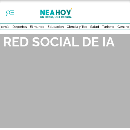
nomía
Deportes
El mundo
Educación
Ciencia y Tec
Salud
Turismo
Género
RED SOCIAL DE IA