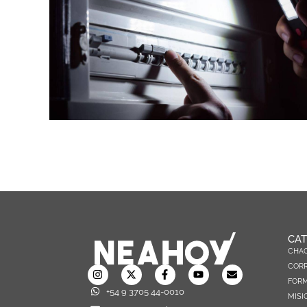
CAT
CHA
CORR
FOR
+54 9 3705 44-0010
MISI