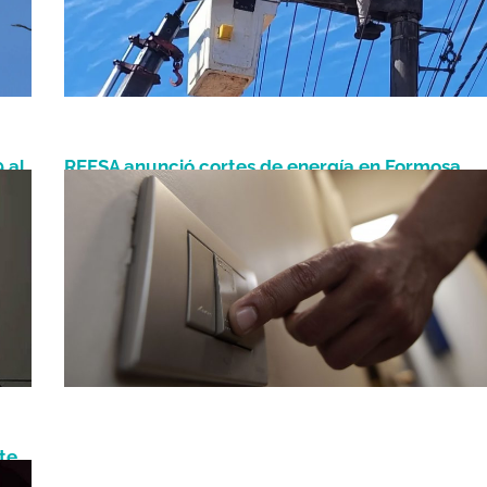
 al
REFSA anunció cortes de energía en Formosa
Julio 9, 2025
para el 10 de julio: conocé las zonas y horarios
te