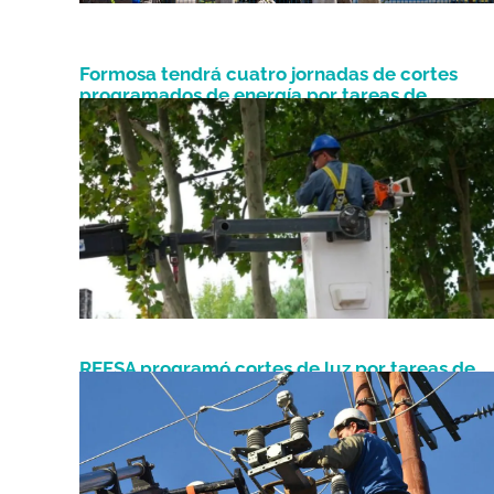
Formosa tendrá cuatro jornadas de cortes
programados de energía por tareas de
Junio 11, 2026
mantenimiento
REFSA programó cortes de luz por tareas de
Marzo 20, 2026
mantenimiento en la red eléctrica