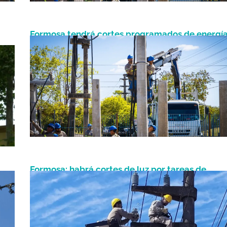
Formosa tendrá cortes programados de energí
Junio 6, 2026
por trabajos de mantenimiento
Formosa: habrá cortes de luz por tareas de
Octubre 27, 2025
mantenimiento en líneas de media tensión