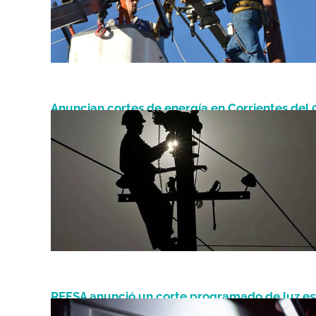
Anuncian cortes de energía en Corrientes del 9
Julio 9, 2025
14 de julio: zonas y horarios
REFSA anunció un corte programado de luz es
Junio 9, 2025
9 de junio: conocé la zona y el horario