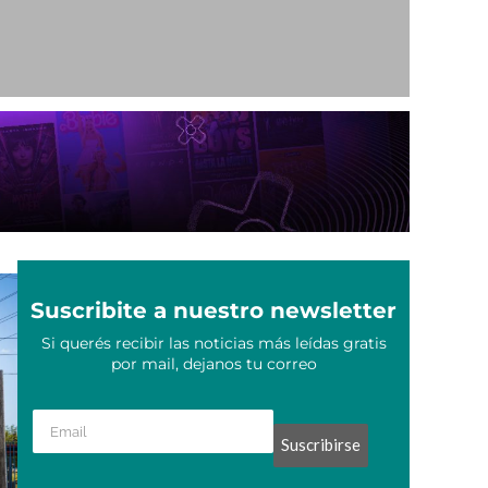
io
Suscribite a nuestro newsletter
Si querés recibir las noticias más leídas gratis
por mail, dejanos tu correo
Suscribirse