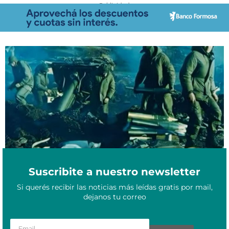
- Publicidad -
“Recuerdos de Guerra”: una miniserie de veteranos formoseños
Abril 3, 2023
crea personajes al estilo Avatar
Suscribite a nuestro newsletter
Si querés recibir las noticias más leídas gratis por mail,
dejanos tu correo