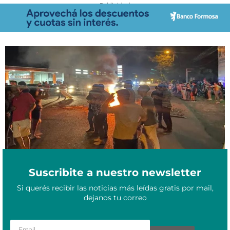
- Publicidad -
La situación se está calentando en Paraguay: manifestantes
Mayo 8, 2023
amenazan a la policía
Suscribite a nuestro newsletter
Si querés recibir las noticias más leídas gratis por mail,
dejanos tu correo