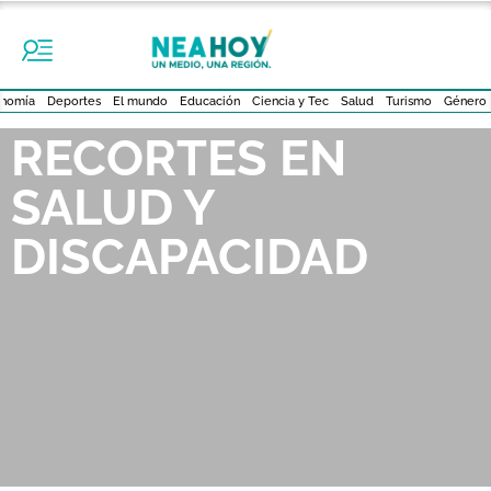
nomía
Deportes
El mundo
Educación
Ciencia y Tec
Salud
Turismo
Género
RECORTES EN
SALUD Y
DISCAPACIDAD