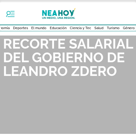
nomía
Deportes
El mundo
Educación
Ciencia y Tec
Salud
Turismo
Género
RECORTE SALARIAL
DEL GOBIERNO DE
LEANDRO ZDERO