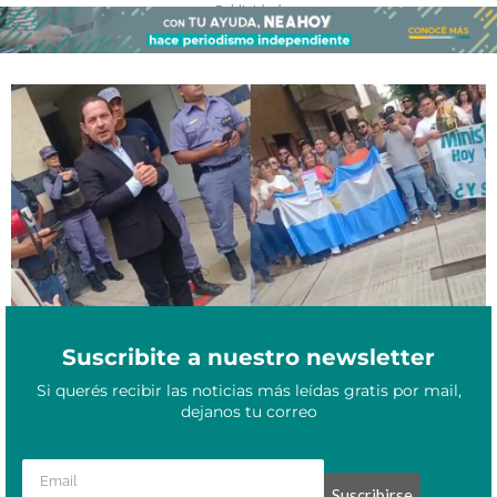
- Publicidad -
Chaco: continúa el conflicto por los recortes salariales a
Marzo 13, 2026
trabajadores del Ministerio de Producción
Suscribite a nuestro newsletter
Si querés recibir las noticias más leídas gratis por mail,
dejanos tu correo
Suscribirse