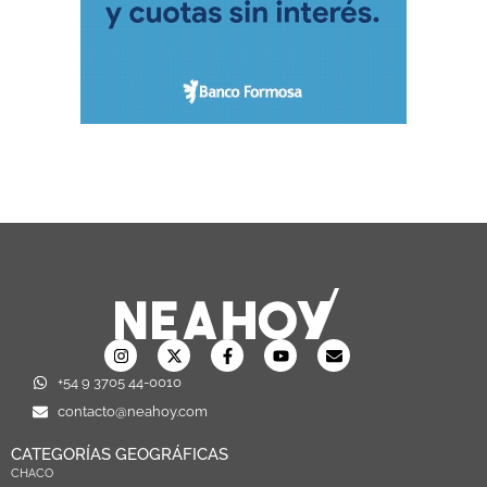
+54 9 3705 44-0010
contacto@neahoy.com
CATEGORÍAS GEOGRÁFICAS
CHACO