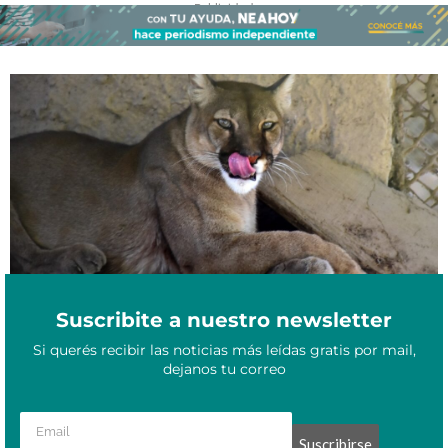
- Publicidad -
Formosa se prepara para la temporada invernal: reabrió la
Junio 22, 2024
Reserva Guaycolec
Suscribite a nuestro newsletter
Si querés recibir las noticias más leídas gratis por mail,
dejanos tu correo
Suscribirse