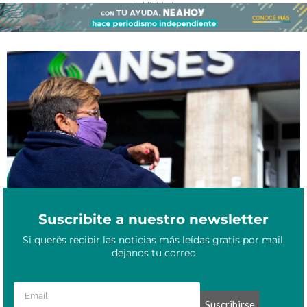
- Publicidad -
Anunciaron la implementación de la jubilación anticipada: ¿a
Septiembre 29, 2021
quiénes alcanza el beneficio?
Suscribite a nuestro newsletter
Si querés recibir las noticias más leídas gratis por mail,
dejanos tu correo
Suscribirse