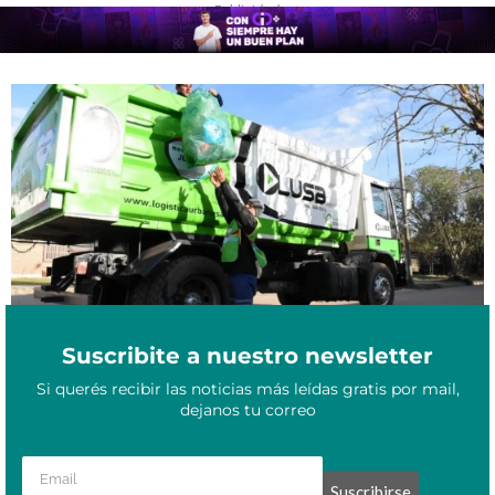
- Publicidad -
Feriado largo en el NEA: cómo funcionarán los servicios públicos
Noviembre 19, 2025
este viernes 21 y lunes 24
Suscribite a nuestro newsletter
Si querés recibir las noticias más leídas gratis por mail,
dejanos tu correo
Suscribirse