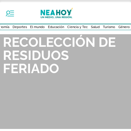
nomía
Deportes
El mundo
Educación
Ciencia y Tec
Salud
Turismo
Género
RECOLECCIÓN DE
RESIDUOS
FERIADO