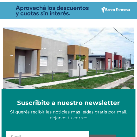
- Publicidad -
Corrientes: familias adjudicatarias del INVICO exigen la entrega
Marzo 26, 2026
de viviendas y advierten con ocuparlas
Suscribite a nuestro newsletter
Si querés recibir las noticias más leídas gratis por mail,
dejanos tu correo