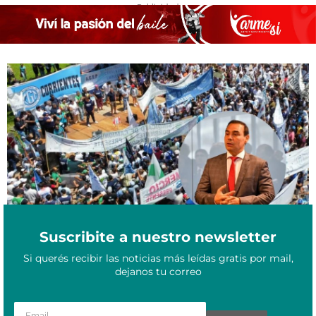
- Publicidad -
La Multisectorial de Corrientes convoca a marchar contra Valdés:
Abril 22, 2025
«Actúa como delegado del poder central»
Suscribite a nuestro newsletter
Si querés recibir las noticias más leídas gratis por mail,
dejanos tu correo