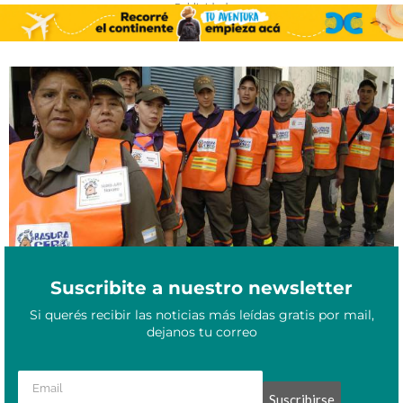
- Publicidad -
De cirujas a trabajadores de la economía circular: el caso de la
Enero 23, 2022
Cooperativa El Ceibo
Suscribite a nuestro newsletter
Si querés recibir las noticias más leídas gratis por mail,
dejanos tu correo
Suscribirse