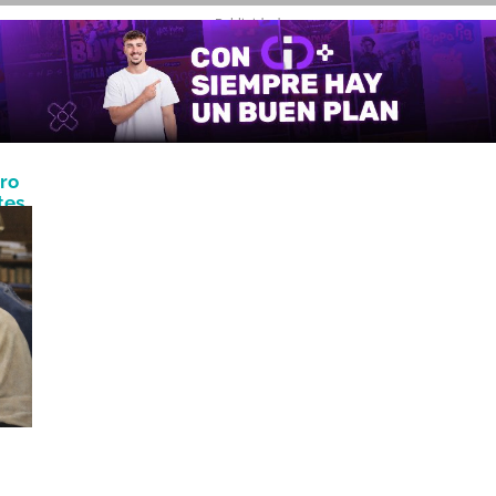
- Publicidad -
tro
tes