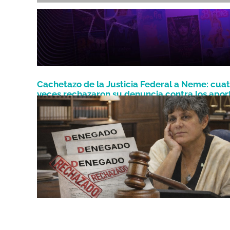
Cachetazo de la Justicia Federal a Neme: cua
veces rechazaron su denuncia contra los apor
Abril 16, 2026
al PJ de Formosa