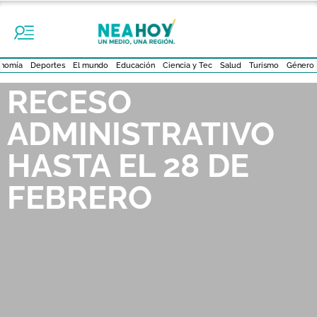
nomía
Deportes
El mundo
Educación
Ciencia y Tec
Salud
Turismo
Género
RECESO
ADMINISTRATIVO
HASTA EL 28 DE
FEBRERO