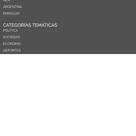
NEA
ARGENTINA
PARAGUAY
CATEGORÍAS TEMÁTICAS
POLÍTICA
SOCIEDAD
ECONOMIA
DEPORTES
EL MUNDO
EDUCACIÓN
CIENCIA Y TEC
SALUD
TURISMO
PRÓXIMOS PAGOS
NOSOTROS
CONTACTO
COMERCIAL
MEDIAKIT