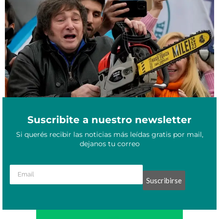
Fuerte caída de las transferencias nacionales expone el deterioro
Diciembre 4, 2025
económico en las provincias
Suscribite a nuestro newsletter
Si querés recibir las noticias más leídas gratis por mail,
dejanos tu correo
Suscribirse