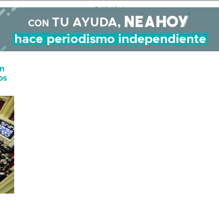
- Publicidad -
ón
os