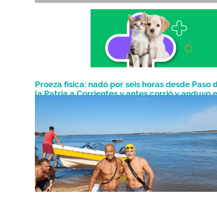
Proeza física: nadó por seis horas desde Paso 
la Patria a Corrientes y antes corrió y anduvo 
Enero 24, 2023
bici