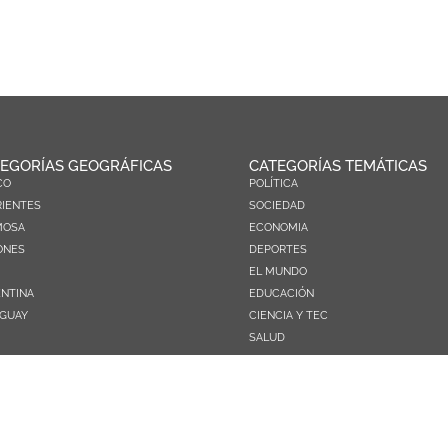
EGORÍAS GEOGRÁFICAS
CATEGORÍAS TEMÁTICAS
CO
POLÍTICA
IENTES
SOCIEDAD
MOSA
ECONOMIA
ONES
DEPORTES
EL MUNDO
NTINA
EDUCACIÓN
GUAY
CIENCIA Y TEC
SALUD
TURISMO
PRÓXIMOS PAGOS