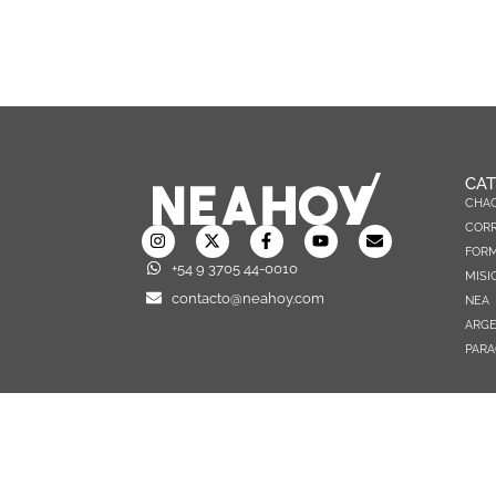
CAT
CHA
CORR
FOR
+54 9 3705 44-0010
MISI
contacto@neahoy.com
NEA
ARGE
PARA
TODOS LOS DERECHOS RESERVADOS © 2026 NEAHOY.COM