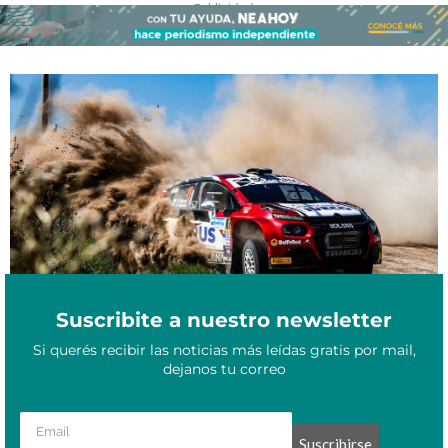
- Publicidad -
Herradura recibe el Rally Formoseño 2025 con tres días de
Julio 10, 2025
adrenalina y deporte
Suscribite a nuestro newsletter
Si querés recibir las noticias más leídas gratis por mail,
dejanos tu correo
Suscribirse