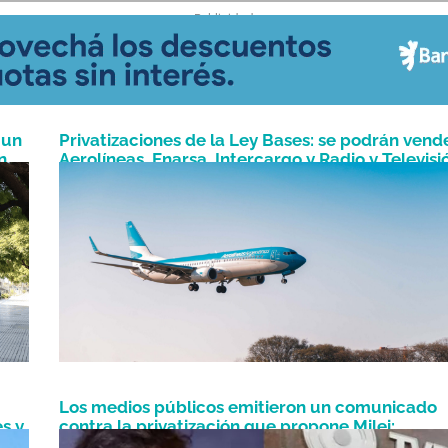
- Publicidad -
 un
Privatizaciones de la Ley Bases: se podrán vend
n
Aerolíneas, Enarsa, Intercargo y Radio y Televisi
Mayo 1, 2024
Argentina
Los medios públicos emitieron un comunicado
s y
contra la privatización que propone Milei:
Noviembre 21, 2023
“Demuestra un gran desconocimiento”