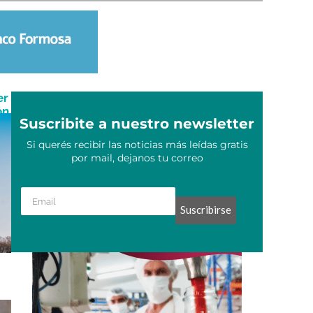
er
ón
Suscribite a nuestro newsletter
Si querés recibir las noticias más leídas gratis
por mail, dejanos tu correo
Suscribirse