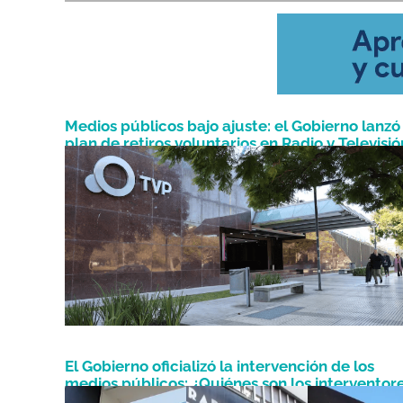
Medios públicos bajo ajuste: el Gobierno lanzó
plan de retiros voluntarios en Radio y Televisió
Julio 17, 2024
Argentina
El Gobierno oficializó la intervención de los
medios públicos: ¿Quiénes son los interventore
Febrero 5, 2024
qué podrán hacer?