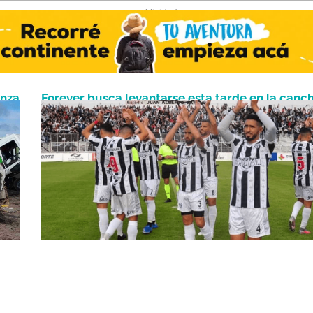
- Publicidad -
enza
Forever busca levantarse esta tarde en la canc
Junio 27, 2022
de Ferro