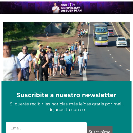
- Publicidad -
Indignación en Misiones: Vialidad Nacional exigió $500 mil para
Noviembre 19, 2025
permitir una peregrinación religiosa
Suscribite a nuestro newsletter
Si querés recibir las noticias más leídas gratis por mail,
dejanos tu correo
Suscribirse