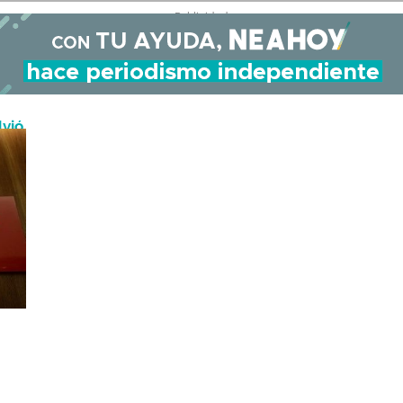
- Publicidad -
lvió