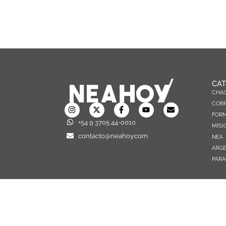
CAT
CHA
CORR
FOR
+54 9 3705 44-0010
MISI
contacto@neahoy.com
NEA
ARGE
PARA
TODOS LOS DERECHOS RESERVADOS © 2026 NEAHOY.COM