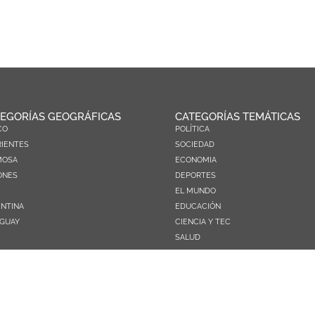
EGORÍAS GEOGRÁFICAS
CATEGORÍAS TEMÁTICAS
CO
POLÍTICA
IENTES
SOCIEDAD
MOSA
ECONOMIA
ONES
DEPORTES
EL MUNDO
NTINA
EDUCACIÓN
GUAY
CIENCIA Y TEC
SALUD
TURISMO
PRÓXIMOS PAGOS