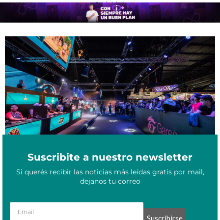
- Publicidad -
Jóvenes gamers de Misiones participarán del torneo “Argentina
Septiembre 13, 2023
Game Show”
Suscribite a nuestro newsletter
Si querés recibir las noticias más leídas gratis por mail,
dejanos tu correo
Suscribirse